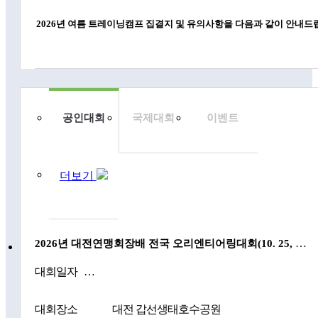
2026년 여름 트레이닝캠프 집결지 및 유의사항을 다음과 같이 안내드립
2026년 오리엔티어링심판 신규·보수교육 신청안내
공인대회
국제대회
이벤트
오리엔티어링에 대한 지식 및 활용능력을 바탕으로 공인 및 비공인 대
더보기
2026년 국가대표 선발전 점수집계 현황(6. 7 수정)
2026년 대전연맹회장배 전국 오리엔티어링대회(10. 25, 갑천생태호수공원) 사전공지
2026. 6. 7 기준 2027년도 국제대회 파견 국가대표 선발전 점수집계
대회일자
2026-10-25
대회장소
대전 갑선생태호수공원