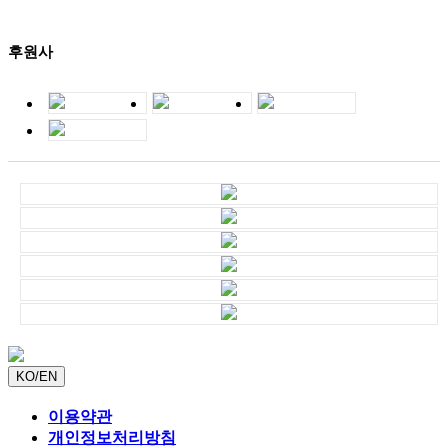
대회장소
인천 계양구 계양경기장
남녀노소를 아우르는
스포츠
후원사
2026년 아시아지역 주요 이벤트 안내
대회일자
2026-04-10
대회장소
중국 외
아시아청소년선수권 병설 일반부대회
대회일자
2025-08-29
대회장소
일본 아이치현
2027년 세계 마스터즈 오리엔티어링 선수권대회(일본)
대회일자
2027-05-21
대회장소
일본
KO/EN
IOF Family Invitation WOC 2025
이용약관
대회일자
2025-07-07
대회장소
Kuopio, Finland
개인정보처리방침