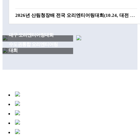
2026년 산림청장배 전국 오리엔티어링대회(10.24, 대전 도솔산) 사전공지
대회일자
2026-10-24
대구 오리엔티어링대회
D + 103
대회장소
도솔산 일원(대전광역시 서구)
수도권통합 오리엔티어링
Daegu Orienteering Competition
대회
D + 117
Near Seoul Orienteering Event
제18회 경기도연맹 전국 오리엔티어링대회(9.13, 안산시)
대회일자
2026-09-13
대회장소
안산문화예술의전당 일원
교육적인 스포츠
자연친화적인 스포츠
제19회 인천광역시연맹회장배 전국 오리엔티어링대회(6. 7, 인천 계양경기장)
협동력 신장 스포츠
네비게이션 스포츠
대회일자
2026-06-07