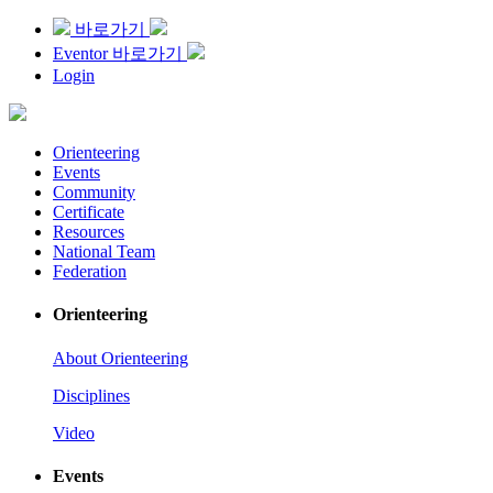
바로가기
Eventor 바로가기
Login
Orienteering
Events
Community
Certificate
Resources
National Team
Federation
Orienteering
About Orienteering
Disciplines
Video
Events