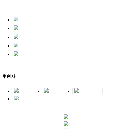
대회일자
2026-09-13
대회장소
안산문화예술의전당 일원
교육적인 스포츠
자연친화적인 스포츠
제19회 인천광역시연맹회장배 전국 오리엔티어링대회(6. 7, 인천 계양경기장)
협동력 신장 스포츠
네비게이션 스포츠
대회일자
2026-06-07
대회장소
인천 계양구 계양경기장
남녀노소를 아우르는
스포츠
후원사
2026년 아시아지역 주요 이벤트 안내
대회일자
2026-04-10
대회장소
중국 외
아시아청소년선수권 병설 일반부대회
대회일자
2025-08-29
대회장소
일본 아이치현