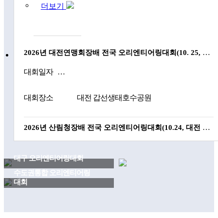
더보기
2026년 국가대표 선발전 점수집계 현황(6. 7 수정)
2026년 대전연맹회장배 전국 오리엔티어링대회(10. 25, 갑천생태호수공원) 사전공지
2026. 6. 7 기준 2027년도 국제대회 파견 국가대표 선발전 점수집계
대회일자
2026-10-25
대회장소
대전 갑선생태호수공원
2026년 산림청장배 전국 오리엔티어링대회(10.24, 대전 도솔산) 사전공지
대회일자
2026-10-24
대구 오리엔티어링대회
D + 103
대회장소
도솔산 일원(대전광역시 서구)
수도권통합 오리엔티어링
Daegu Orienteering Competition
대회
D + 117
Near Seoul Orienteering Event
제18회 경기도연맹 전국 오리엔티어링대회(9.13, 안산시)