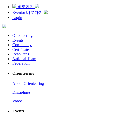
바로가기
Eventor 바로가기
Login
Orienteering
Events
Community
Certificate
Resources
National Team
Federation
Orienteering
About Orienteering
Disciplines
Video
Events